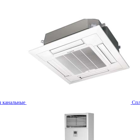
ы канальные
Спл