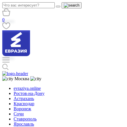
0
Москва
evraziya.online
Ростов-на-Дону
Астрахань
Краснодар
Воронеж
Сочи
Ставрополь
Ярославль