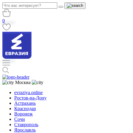
0
Москва
evraziya.online
Ростов-на-Дону
Астрахань
Краснодар
Воронеж
Сочи
Ставрополь
Ярославль