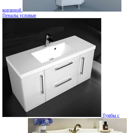
корзиной
Пеналы угловые
Тумбы с