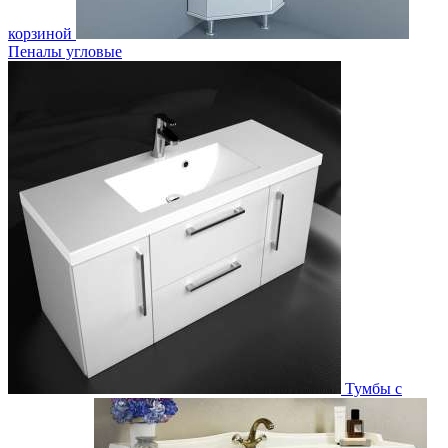
корзиной
Пеналы угловые
Тумбы с