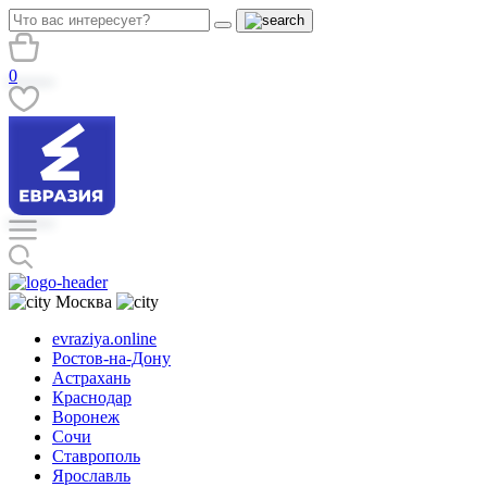
0
Москва
evraziya.online
Ростов-на-Дону
Астрахань
Краснодар
Воронеж
Сочи
Ставрополь
Ярославль