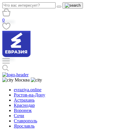
0
Москва
evraziya.online
Ростов-на-Дону
Астрахань
Краснодар
Воронеж
Сочи
Ставрополь
Ярославль