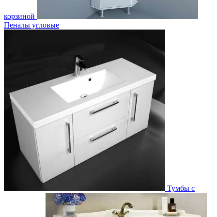
корзиной
Пеналы угловые
Тумбы с