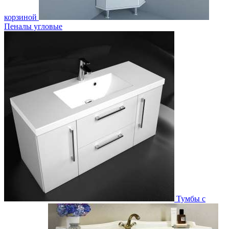
корзиной
Пеналы угловые
Тумбы с