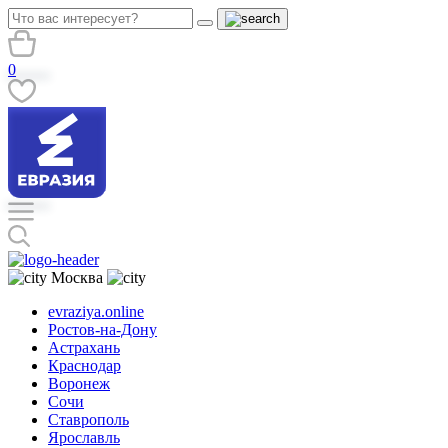
0
Москва
evraziya.online
Ростов-на-Дону
Астрахань
Краснодар
Воронеж
Сочи
Ставрополь
Ярославль