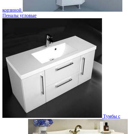
корзиной
Пеналы угловые
Тумбы с