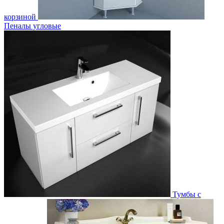
корзиной
Пеналы угловые
Тумбы с