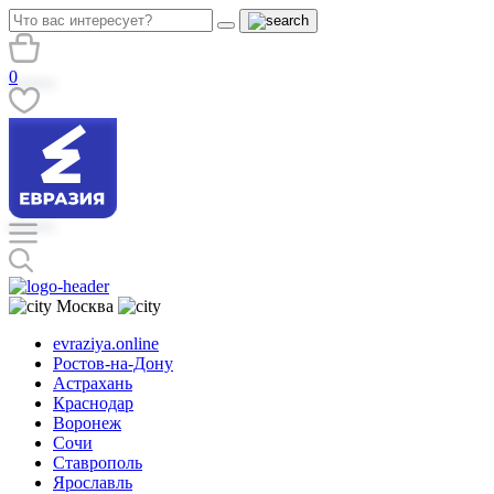
0
Москва
evraziya.online
Ростов-на-Дону
Астрахань
Краснодар
Воронеж
Сочи
Ставрополь
Ярославль