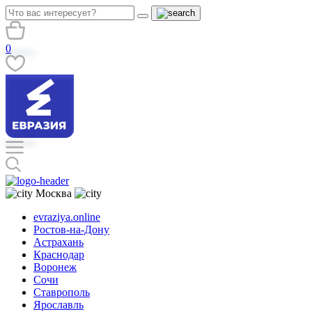
0
Москва
evraziya.online
Ростов-на-Дону
Астрахань
Краснодар
Воронеж
Сочи
Ставрополь
Ярославль