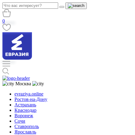
0
Москва
evraziya.online
Ростов-на-Дону
Астрахань
Краснодар
Воронеж
Сочи
Ставрополь
Ярославль