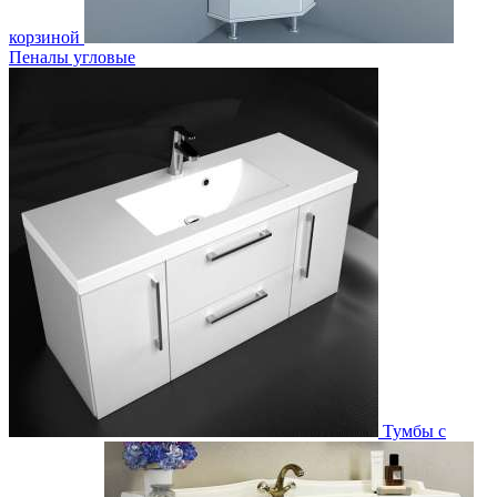
корзиной
Пеналы угловые
Тумбы с