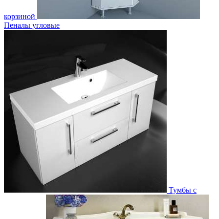
корзиной
Пеналы угловые
Тумбы с