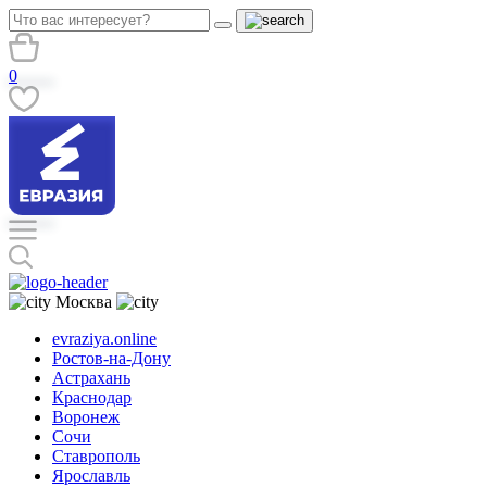
0
Москва
evraziya.online
Ростов-на-Дону
Астрахань
Краснодар
Воронеж
Сочи
Ставрополь
Ярославль