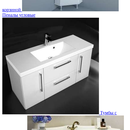
корзиной
Пеналы угловые
Тумбы с