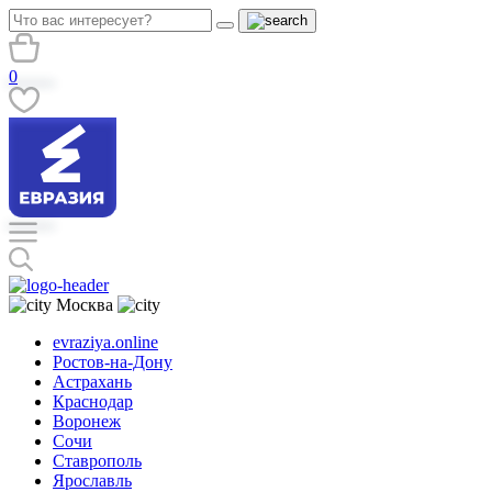
0
Москва
evraziya.online
Ростов-на-Дону
Астрахань
Краснодар
Воронеж
Сочи
Ставрополь
Ярославль