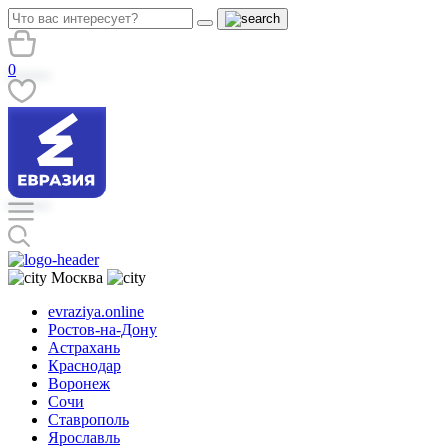
0
Москва
evraziya.online
Ростов-на-Дону
Астрахань
Краснодар
Воронеж
Сочи
Ставрополь
Ярославль