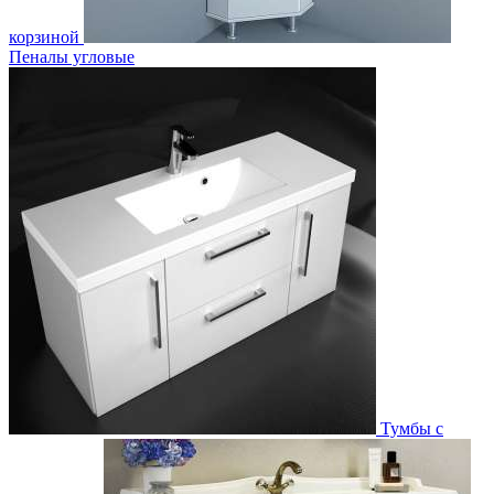
корзиной
Пеналы угловые
Тумбы с