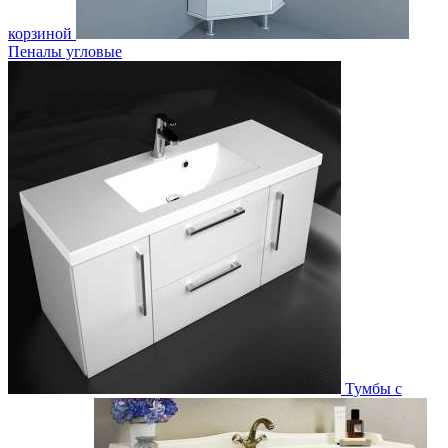
корзиной
Пеналы угловые
Тумбы с