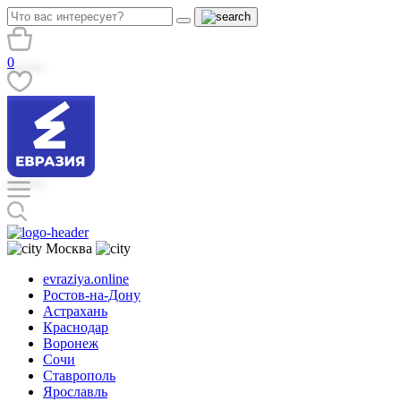
0
Москва
evraziya.online
Ростов-на-Дону
Астрахань
Краснодар
Воронеж
Сочи
Ставрополь
Ярославль