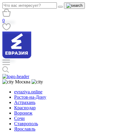
0
Москва
evraziya.online
Ростов-на-Дону
Астрахань
Краснодар
Воронеж
Сочи
Ставрополь
Ярославль