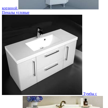
корзиной
Пеналы угловые
Тумбы с