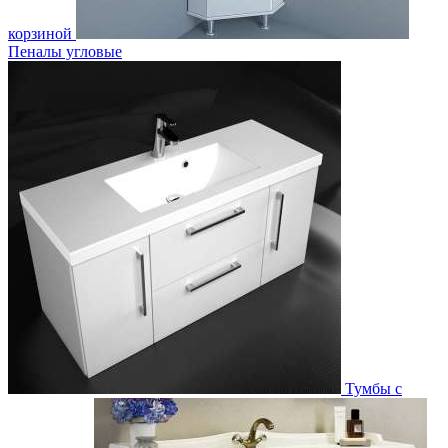
корзиной
Пеналы угловые
Тумбы с