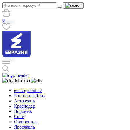
0
Москва
evraziya.online
Ростов-на-Дону
Астрахань
Краснодар
Воронеж
Сочи
Ставрополь
Ярославль