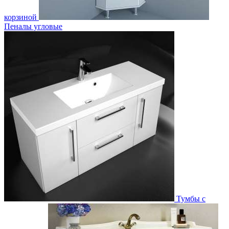
корзиной
Пеналы угловые
Тумбы с