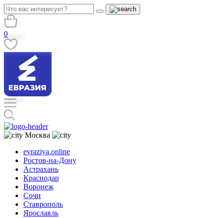
0
Москва
evraziya.online
Ростов-на-Дону
Астрахань
Краснодар
Воронеж
Сочи
Ставрополь
Ярославль