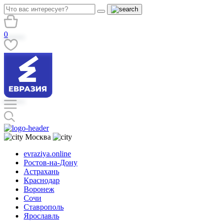
0
Москва
evraziya.online
Ростов-на-Дону
Астрахань
Краснодар
Воронеж
Сочи
Ставрополь
Ярославль