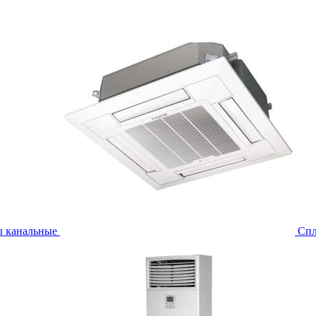
ы канальные
Спл