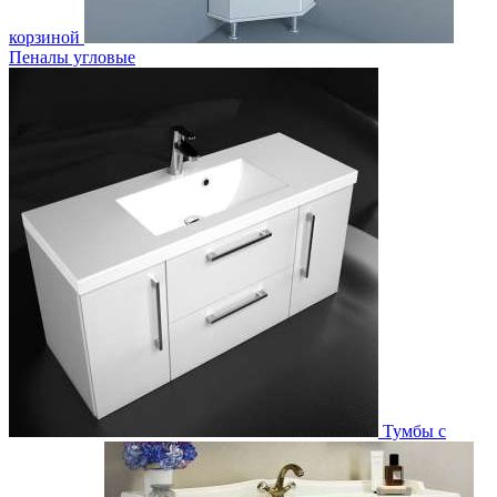
корзиной
Пеналы угловые
Тумбы с