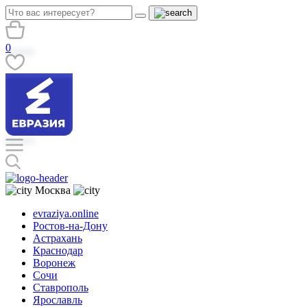
0
Москва
evraziya.online
Ростов-на-Дону
Астрахань
Краснодар
Воронеж
Сочи
Ставрополь
Ярославль