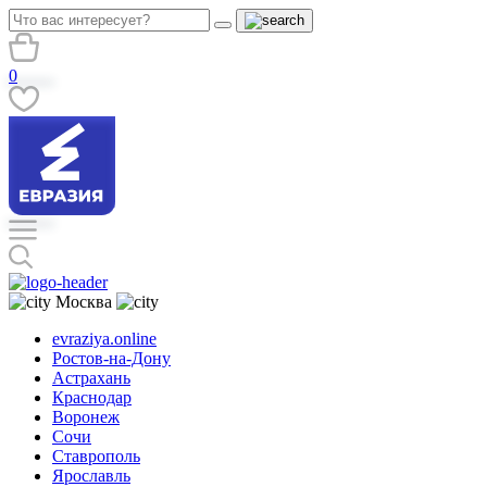
0
Москва
evraziya.online
Ростов-на-Дону
Астрахань
Краснодар
Воронеж
Сочи
Ставрополь
Ярославль