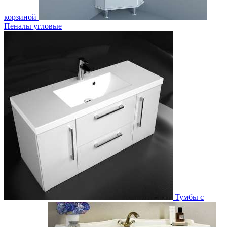
корзиной
Пеналы угловые
Тумбы с