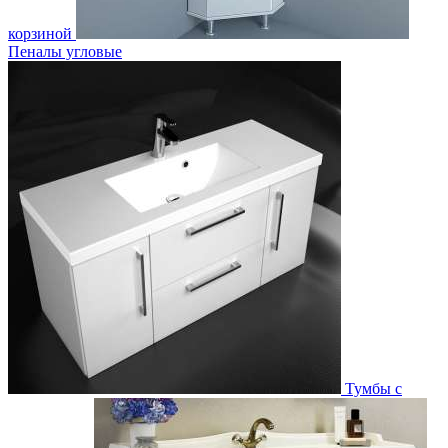
корзиной
Пеналы угловые
Тумбы с