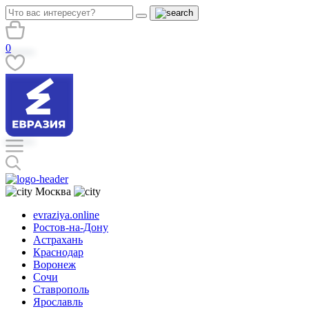
0
Москва
evraziya.online
Ростов-на-Дону
Астрахань
Краснодар
Воронеж
Сочи
Ставрополь
Ярославль