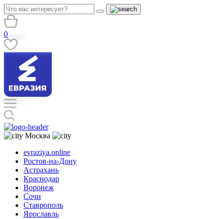
0
Москва
evraziya.online
Ростов-на-Дону
Астрахань
Краснодар
Воронеж
Сочи
Ставрополь
Ярославль