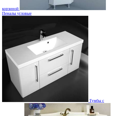
корзиной
Пеналы угловые
Тумбы с