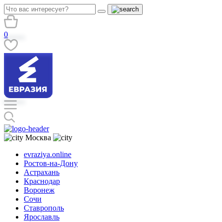
0
Москва
evraziya.online
Ростов-на-Дону
Астрахань
Краснодар
Воронеж
Сочи
Ставрополь
Ярославль