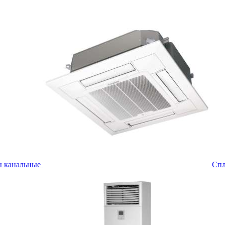
ы канальные
Спл