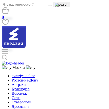
0
Москва
evraziya.online
Ростов-на-Дону
Астрахань
Краснодар
Воронеж
Сочи
Ставрополь
Ярославль