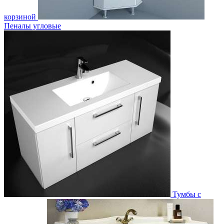
корзиной
Пеналы угловые
Тумбы с