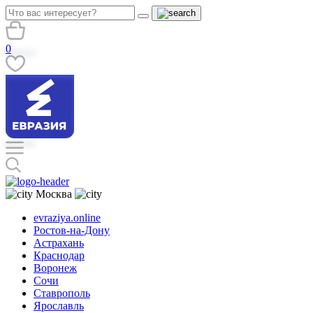
0
Москва
evraziya.online
Ростов-на-Дону
Астрахань
Краснодар
Воронеж
Сочи
Ставрополь
Ярославль