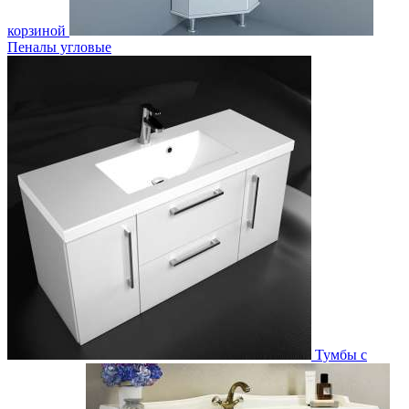
корзиной
Пеналы угловые
Тумбы с