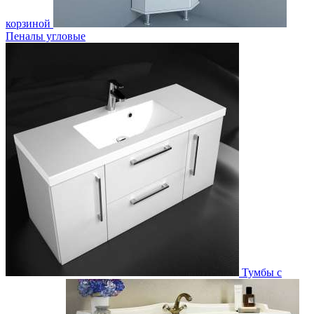
корзиной
Пеналы угловые
Тумбы с